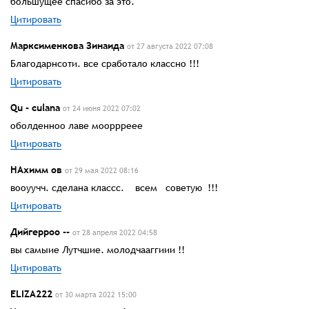
большущее спасибо за это.
Цитировать
Марксименкова Зинаида
от 27 августа 2022 07:08
Благодарнсоти. все сработало классно !!!
Цитировать
Qu - culanа
от 24 июня 2022 07:02
оболденноо лаве мооррреее
Цитировать
НАхимм ов
от 29 мая 2022 08:16
вооуучч. сделана классс. всем советую !!!
Цитировать
Дийгерроо --
от 28 апреля 2022 04:58
вы самыие Лутчшие. молодчааггиии !!
Цитировать
ELIZA222
от 30 марта 2022 15:00