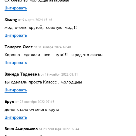
Ох клево вы молодцы автарыыы
Цитировать
Xiseng
от 9 марта 2024 15:46
мод очень крутой, советую мод !!
Цитировать
Токарев Олег
от 31 января 2024 16:48
Хорошо сделали все тута!!! я рад что скачал
Цитировать
Ваннда Тадеевна
от 19 ноября 2022 08:31
вы сделали проста Классс . молодцыы
Цитировать
Брук
от 22 октября 2022 07:15
денег стало оч много крута
Цитировать
Вика Амирамава
от 23 сентября 2022 09:44