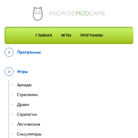
ANDROID
MOD
GAME
ГЛАВНАЯ
ИГРЫ
ПРОГРАММЫ
Программы
Игры
Аркады
Стрелялки
Драки
Стратегии
Логические
Симуляторы