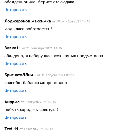
оболденноииие. берите отсююдава.
Цитировать
Лоджеронов максимка
от 19 октября 2021 14:16
мод класс роботоееттт !
Цитировать
Вовка11
от 21 сентября 2021 13:15
абалдено, я набиру щас всех крутых предметоовв
Цитировать
БригнатэЛЛии--
от 31 августа 2021 09:56
спасибо, баблоса морре сталоо
Цитировать
Аиррма
от 5 августа 2021 09:19
робыть хороджо. советую !
Цитировать
Tezi 44
от 17 июля 2021 09:43