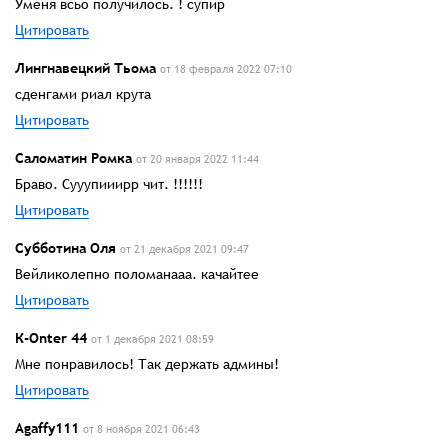
Уменя всьо получилось. ! супир
Цитировать
Лингнавецкий Тьома
от 18 февраля 2022 07:10
сденгами риал крута
Цитировать
Саломатин Ромка
от 20 января 2022 11:44
Браво. Сууупииирр чит. !!!!!!
Цитировать
Субботина Оля
от 21 декабря 2021 09:47
Вейликолепно поломанааа. качайтее
Цитировать
К-Onter 44
от 1 декабря 2021 08:59
Мне понравилось! Так держать админы!
Цитировать
Agaffy111
от 8 ноября 2021 06:43