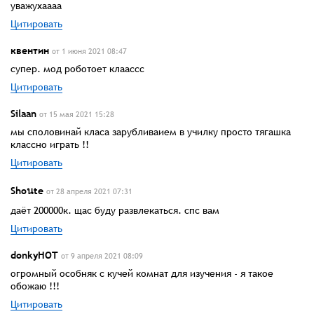
уважухаааа
Цитировать
квентин
от 1 июня 2021 08:47
супер. мод роботоет клаассс
Цитировать
Silааn
от 15 мая 2021 15:28
мы споловинай класа зарубливаием в училку просто тягашка
классно играть !!
Цитировать
Shoนte
от 28 апреля 2021 07:31
даёт 200000к. щас буду развлекаться. спс вам
Цитировать
donkyHOT
от 9 апреля 2021 08:09
огромный особняк с кучей комнат для изучения - я такое
обожаю !!!
Цитировать