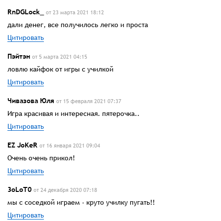
RnDGLock_
от 23 марта 2021 18:12
дали денег, все получилось легко и проста
Цитировать
Пэйтэн
от 5 марта 2021 04:15
ловлю кайфок от игры с училкой
Цитировать
Чивазова Юля
от 15 февраля 2021 07:37
Игра красивая и интересная. пятерочка..
Цитировать
EZ JoKeR
от 16 января 2021 09:04
Очень очень прикол!
Цитировать
3oLoT0
от 24 декабря 2020 07:18
мы с соседкой играем - круто училку пугать!!
Цитировать