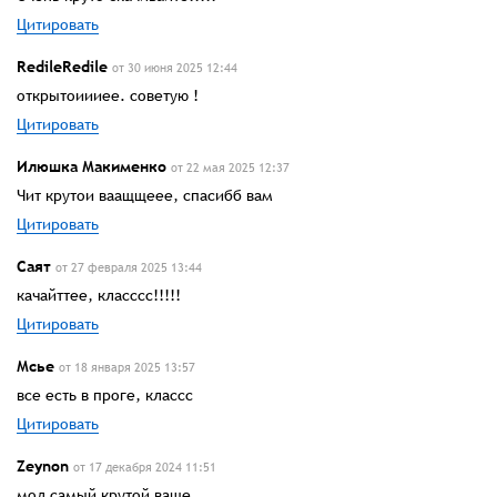
Цитировать
RedileRedile
от 30 июня 2025 12:44
открытоиииее. советую !
Цитировать
Илюшка Макименко
от 22 мая 2025 12:37
Чит крутои ваащщеее, спасибб вам
Цитировать
Саят
от 27 февраля 2025 13:44
качайттее, класссс!!!!!
Цитировать
Мсье
от 18 января 2025 13:57
все есть в проге, классс
Цитировать
Zeynon
от 17 декабря 2024 11:51
мод самый крутой ваше