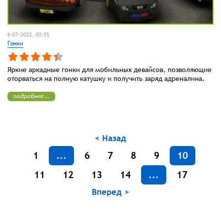
6-07-2022, 00:35
Гонки
Яркие аркадные гонки для мобильных девайсов, позволяющие
оторваться на полную катушку и получить заряд адреналина.
подробнее...
< Назад
1
...
6
7
8
9
10
11
12
13
14
...
17
Вперед >