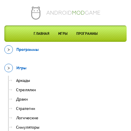
ANDROID
MOD
GAME
ГЛАВНАЯ
ИГРЫ
ПРОГРАММЫ
Программы
Игры
Аркады
Стрелялки
Драки
Стратегии
Логические
Симуляторы