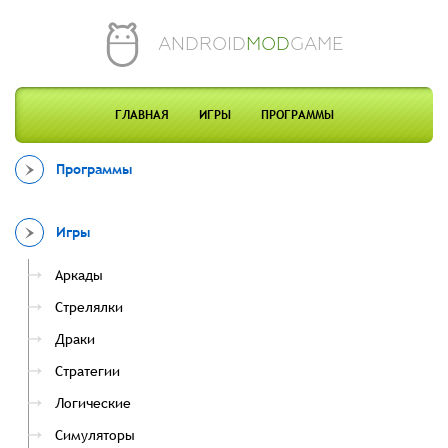
ANDROID
MOD
GAME
ГЛАВНАЯ
ИГРЫ
ПРОГРАММЫ
Программы
Игры
Аркады
Стрелялки
Драки
Стратегии
Логические
Симуляторы