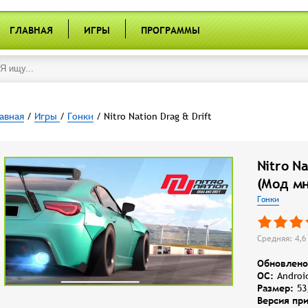
ГЛАВНАЯ
ИГРЫ
ПРОГРАММЫ
авная
/
Игры
/
Гонки
/ Nitro Nation Drag & Drift
Nitro N
(Мод мн
Гонки
Средняя: 4,6 
Обновлено
OC:
Androi
Размер:
53
Версия пр