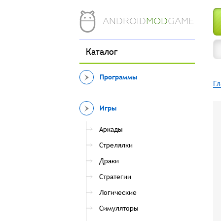
ANDROID
MOD
GAME
Каталог
Программы
Гл
Игры
Аркады
Стрелялки
Драки
Стратегии
Логические
Симуляторы