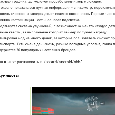
асивая графика, до мелочей проработанный мир и локации.
 экране показана вся нужная информация – спидометр, переключате
овень сложности заездов увеличивается постепенно. Первые – легк
винка кастомизации – есть неоновая подсветка.
одвинутая система улучшений, с возможностью менять каждую дет
зные квесты, за выполнение которых геймер получает награду.
тивирован мод на много денег, за которые пользователь сможет п
анспорта. Есть смена день/ночь, разные погодные условия, гонки 
держатся 20 популярных настоящих брендов.
ш к игре распаковать в /sdcard/Android/obb/
криншоты