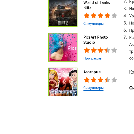
Кр
World of Tanks
Blitz
На
Ур
Но
Симуляторы
Пр
PicsArt Photo
Ра
Studio
Ак
тр
со
Программы
Кэ
Аватария
С
Симуляторы