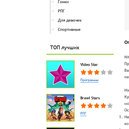
Гонки
РПГ
Для девочек
Спортивные
О
ТОП лучших
Ni
Пр
Video Star
Ва
пе
Программы
Из
Кр
Brawl Stars
мо
Ос
РПГ
Не
ко