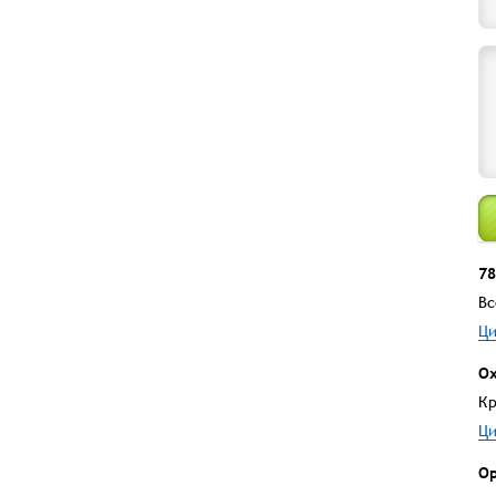
78
Вс
Ци
Ох
Кр
Ци
Ор