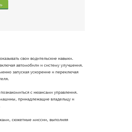
ть
 показывать свои водительские навыки.
включая автомобили и систему улучшения.
еменно запуская ускорение и переключая
теля.
 познакомиться с нюансами управления.
е машины, принадлежащие владельцу и
.
оками, сюжетные миссии, выполняя