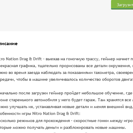
Загрузи
писание
tro Nation Drag & Drift – выехав на гоночную трассу, геймер начнет
екрасная графика, тщательно прорисованы все детали окружения, 
жно во время заезда наблюдать за показаниями тахометра, своевр
редачи, чтобы в машине увеличивалось количество оборотов двига
начально после загрузки геймер пройдет небольшое обучение, где
оме старенького автомобиля у него будет гараж. Там хранятся вс
жно улучшать их, устанавливая новые детали и меняя внешний вид
обенности игры Nitro Nation Drag & Drift:
сколько режимов для прохождения – скоростные гонки между игр
торые можно получать деньги и разблокировать новые машины.