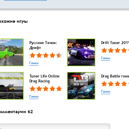
охожие игры
Русские Тачки:
Drift Tuner 201
Дрифт
Гонки
Гонки
Tuner Life Online
Drag Battle гон
Drag Racing
Гонки
Гонки
омментарии
62