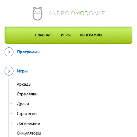
ANDROID
MOD
GAME
ГЛАВНАЯ
ИГРЫ
ПРОГРАММЫ
Программы
Игры
Аркады
Стрелялки
Драки
Стратегии
Логические
Симуляторы