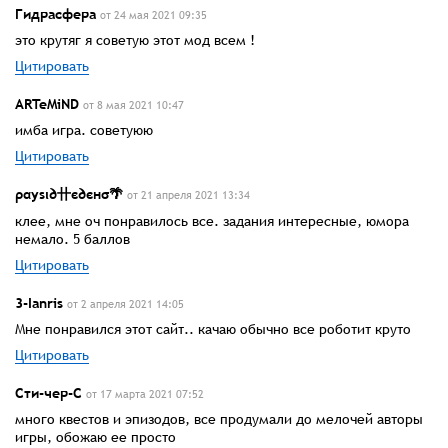
Гидрасфера
от 24 мая 2021 09:35
это крутяг я советую этот мод всем !
Цитировать
ARTeMiND
от 8 мая 2021 10:47
имба игра. советуюю
Цитировать
ραуѕι∂卄є∂єнσ🌴
от 21 апреля 2021 13:34
клее, мне оч понравилось все. задания интересные, юмора
немало. 5 баллов
Цитировать
3-Ianris
от 2 апреля 2021 14:05
Мне понравился этот сайт.. качаю обычно все роботит круто
Цитировать
Сти-чер-С
от 17 марта 2021 07:52
много квестов и эпизодов, все продумали до мелочей авторы
игры, обожаю ее просто