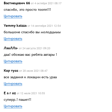
Вастнецович 66
от 4 октября 2021 08:17
спасибо, это просто тоопп!!!
Цитировать
Yemmy kaizza
от 14 сентября 2021 12:54
большоие спасибо вы молодцыыы
Цитировать
ЛаоЛЛа-
от 24 августа 2021 09:20
даа! обожаю вас ребята автары !
Цитировать
Кор тусс
от 28 июля 2021 08:47
все задания и локации есть ураа
Цитировать
E a r oz
от 12 июля 2021 10:55
суперр.! пашет!!
Цитировать