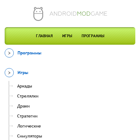
ANDROID
MOD
GAME
ГЛАВНАЯ
ИГРЫ
ПРОГРАММЫ
Программы
Игры
Аркады
Стрелялки
Драки
Стратегии
Логические
Симуляторы