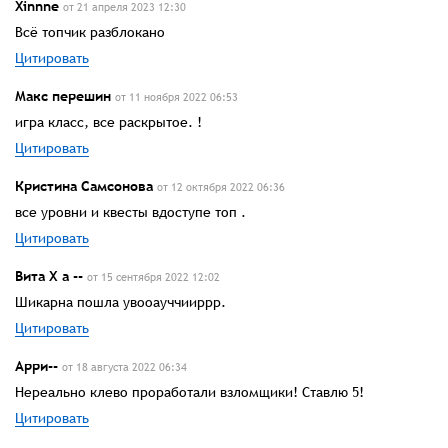
Xinnne
от 21 апреля 2023 12:30
Всё топчик разблокано
Цитировать
Макс перешин
от 11 ноября 2022 06:53
игра класс, все раскрытое. !
Цитировать
Кристина Самсонова
от 12 октября 2022 06:36
все уровни и квесты вдоступе топ .
Цитировать
Вита Х а --
от 15 сентября 2022 12:02
Шикарна пошла увооауччииррр.
Цитировать
Арри--
от 18 августа 2022 06:34
Нереально клево проработали взломщики! Ставлю 5!
Цитировать