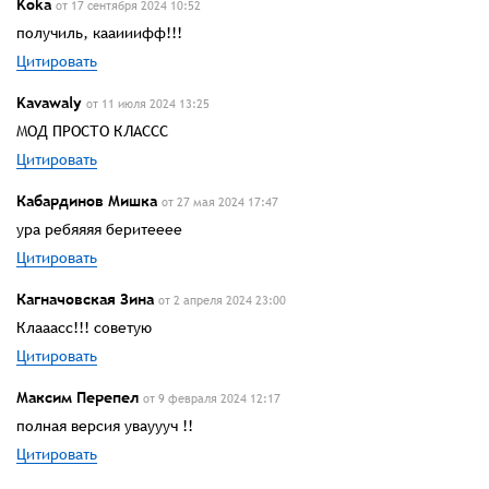
Kokа
от 17 сентября 2024 10:52
получиль, кааииифф!!!
Цитировать
Kavawalу
от 11 июля 2024 13:25
МОД ПРОСТО КЛАССС
Цитировать
Кабардинов Мишка
от 27 мая 2024 17:47
ура ребяяяя беритееее
Цитировать
Кагначовская Зина
от 2 апреля 2024 23:00
Клааасс!!! советую
Цитировать
Максим Перепел
от 9 февраля 2024 12:17
полная версия увауууч !!
Цитировать