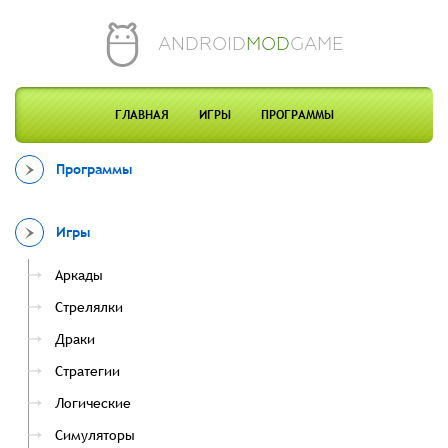
ANDROID
MOD
GAME
ГЛАВНАЯ
ИГРЫ
ПРОГРАММЫ
Программы
Игры
Аркады
Стрелялки
Драки
Стратегии
Логические
Симуляторы