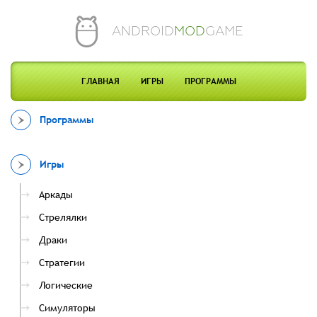
ANDROID
MOD
GAME
ГЛАВНАЯ
ИГРЫ
ПРОГРАММЫ
Программы
Игры
Аркады
Стрелялки
Драки
Стратегии
Логические
Симуляторы