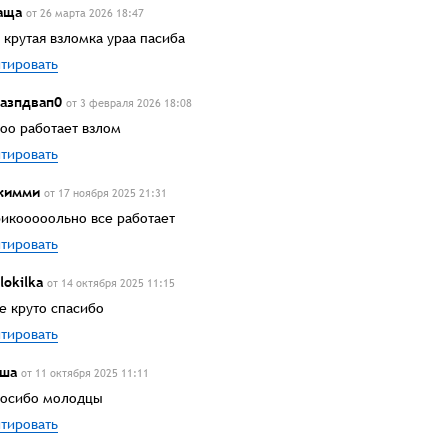
аща
от 26 марта 2026 18:47
 крутая взломка ураа пасиба
тировать
азпдвап0
от 3 февраля 2026 18:08
оо работает взлом
тировать
жимми
от 17 ноября 2025 21:31
икооооольно все работает
тировать
lokilka
от 14 октября 2025 11:15
е круто спасибо
тировать
ша
от 11 октября 2025 11:11
осибо молодцы
тировать