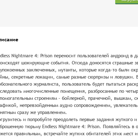
писание
dless Nightmare 4: Prison переносит пользователей андроид в 
оисходят шокирующие события. Отсюда доносятся страшные зв
упокоенных заключенных, мутанты, которые когда-то были ох
йны, секретные локации, самые разные сюрпризы и ловушки. 
бознательного журналиста, пользователь будет пытаться раскр
следовать многочисленные помещения, разбросанные по четы
помогательным строениям – бойлерной, прачечной, вышкам, с
афикой, непревзойденным аудио сопровождением, увлекатель
нятным сразу же управлением.
грузитесь и попробуйте преодолеть первые задания жуткого и
брошенную тюрьму Endless Nightmare 4: Prison. Появляйтесь в 
жется правильным, встречайте жутких обитателей этих мест и