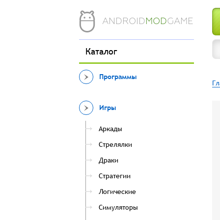
ANDROID
MOD
GAME
Каталог
Программы
Гл
Игры
Аркады
Стрелялки
Драки
Стратегии
Логические
Симуляторы