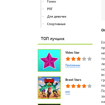
Гонки
РПГ
Для девочек
Спортивные
О
ТОП лучших
En
пр
Video Star
не
та
лю
Программы
ис
вс
Brawl Stars
гр
по
По
РПГ
за
ка