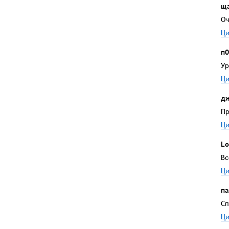
щ
Оч
Ци
п0
Ур
Ци
д
Пр
Ци
Lo
Вс
Ци
па
Сп
Ци