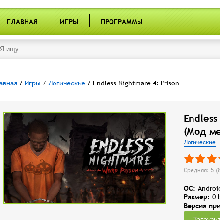
ГЛАВНАЯ
ИГРЫ
ПРОГРАММЫ
авная
/
Игры
/
Логические
/ Endless Nightmare 4: Prison
Endless
(Мод м
Логические
Средняя: 5 (
OC:
Androi
Размер:
0 
Версия пр
Загрузи