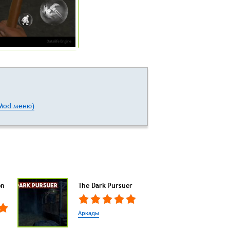
(Mod меню)
on
The Dark Pursuer
Аркады