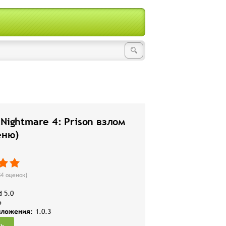
 Nightmare 4: Prison взлом
еню)
84
оценок)
d 5.0
b
иложения:
1.0.3
ть