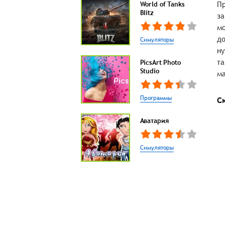
Пр
World of Tanks
Blitz
за
мо
до
Симуляторы
ну
та
PicsArt Photo
Studio
ма
Программы
С
Аватария
Симуляторы