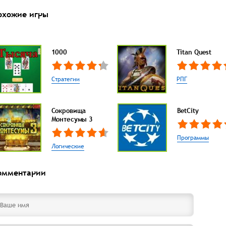
охожие игры
1000
Titan Quest
Стратегии
РПГ
Сокровища
BetCity
Монтесумы 3
Программы
Логические
омментарии