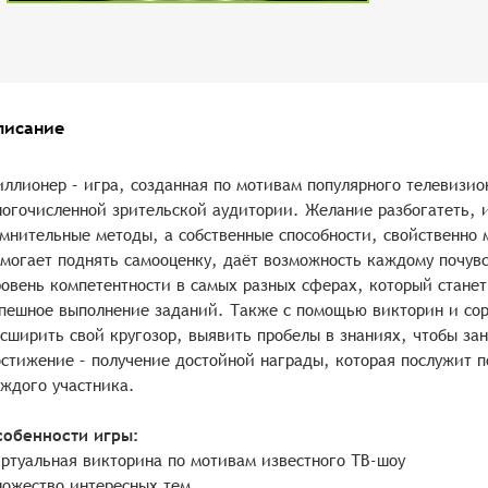
писание
ллионер – игра, созданная по мотивам популярного телевизио
огочисленной зрительской аудитории. Желание разбогатеть, и
мнительные методы, а собственные способности, свойственно
могает поднять самооценку, даёт возможность каждому почув
овень компетентности в самых разных сферах, который стане
пешное выполнение заданий. Также с помощью викторин и сор
сширить свой кругозор, выявить пробелы в знаниях, чтобы зан
стижение – получение достойной награды, которая послужит 
ждого участника.
собенности игры:
ртуальная викторина по мотивам известного ТВ-шоу
ожество интересных тем