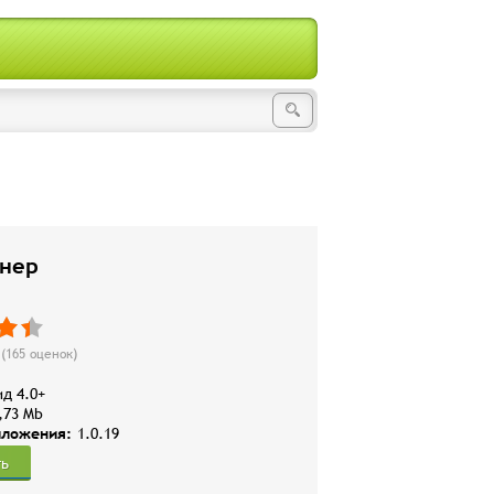
нер
(
165
оценок)
д 4.0+
,73 Mb
иложения:
1.0.19
ть