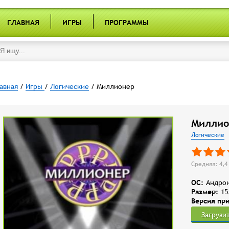
ГЛАВНАЯ
ИГРЫ
ПРОГРАММЫ
авная
/
Игры
/
Логические
/ Миллионер
Миллио
Логические
Средняя: 4,4 
OC:
Андрои
Размер:
15
Версия пр
Загрузи