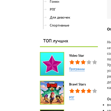
Гонки
РПГ
Для девочек
Спортивные
О
ТОП лучших
Ми
мн
со
Video Star
по
Ур
Программы
ус
ра
до
Brawl Stars
ка
РПГ
О
ви
мн