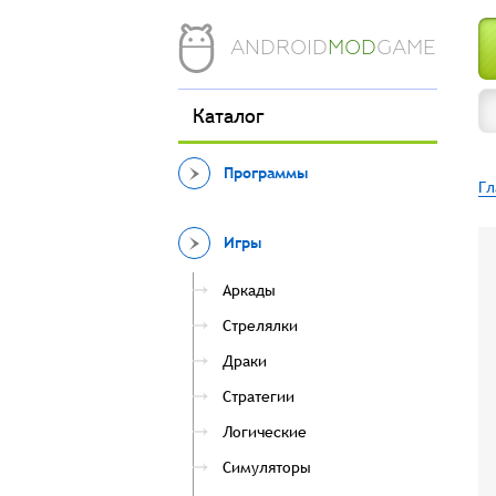
ANDROID
MOD
GAME
Каталог
Программы
Гл
Игры
Аркады
Стрелялки
Драки
Стратегии
Логические
Симуляторы