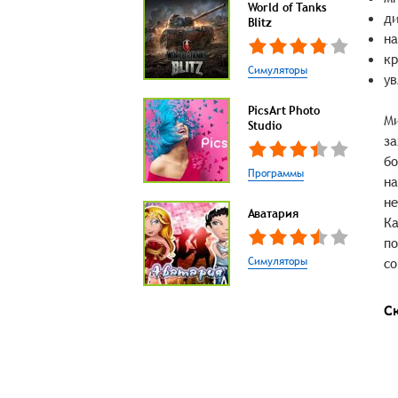
World of Tanks
ди
Blitz
на
кр
Симуляторы
ув
PicsArt Photo
Ми
Studio
за
бо
Программы
на
не
Аватария
Ка
по
Симуляторы
со
С