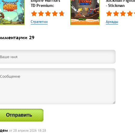
Empire Warriors
Stickman Fighti
TD Premium:
- Stickman
Стратегии
Аркады
омментарии
29
Отправить
адем
от 28 апреля 2026 18:28