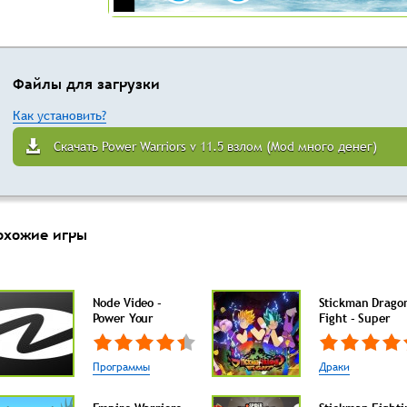
Файлы для загрузки
Как установить?
Скачать Power Warriors v 11.5 взлом (Mod много денег)
охожие игры
Node Video -
Stickman Drago
Power Your
Fight - Super
Программы
Драки