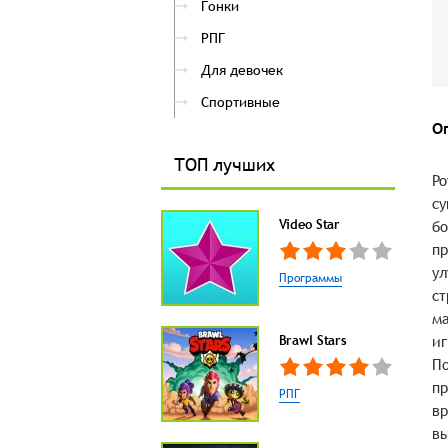
Гонки
РПГ
Для девочек
Спортивные
О
ТОП лучших
Po
су
Video Star
бо
пр
ул
Программы
ст
ма
Brawl Stars
иг
По
пр
РПГ
вр
вы