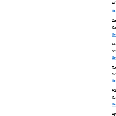
АО
Ци
Ха
Ка
Ци
аа
ва
Ци
Хз
Мо
Ци
92
Кл
Ци
Ар