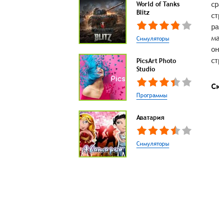
ср
World of Tanks
Blitz
ст
ра
ма
Симуляторы
он
ст
PicsArt Photo
Studio
С
Программы
Аватария
Симуляторы