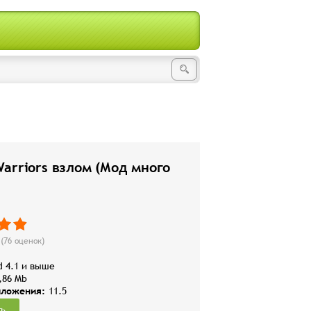
arriors взлом (Мод много
(
76
оценок)
d 4.1 и выше
,86 Mb
иложения:
11.5
ть