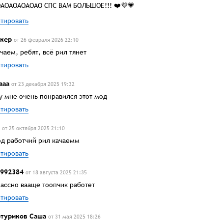
АОАОАОАОАО СПС ВАМ БОЛЬШОЕ!!! ❤️💜💗
тировать
кер
от 26 февраля 2026 22:10
чаем, ребят, всё рил тянет
тировать
ааа
от 23 декабря 2025 19:32
у мне очень понравился этот мод
тировать
от 25 октября 2025 21:10
д работчий рил качаемм
тировать
992384
от 18 августа 2025 21:35
ассно вааще тоопчик работет
тировать
туриков Саша
от 31 мая 2025 18:26