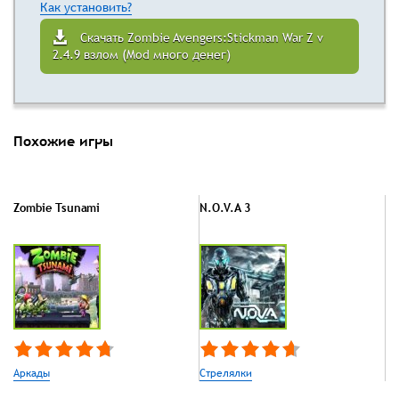
Как установить?
Скачать Zombie Avengers:Stickman War Z v
2.4.9 взлом (Mod много денег)
Похожие игры
Zombie Tsunami
N.O.V.A 3
Аркады
Стрелялки