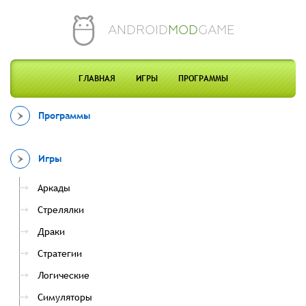
ANDROID
MOD
GAME
ГЛАВНАЯ
ИГРЫ
ПРОГРАММЫ
Программы
Игры
Аркады
Стрелялки
Драки
Стратегии
Логические
Симуляторы