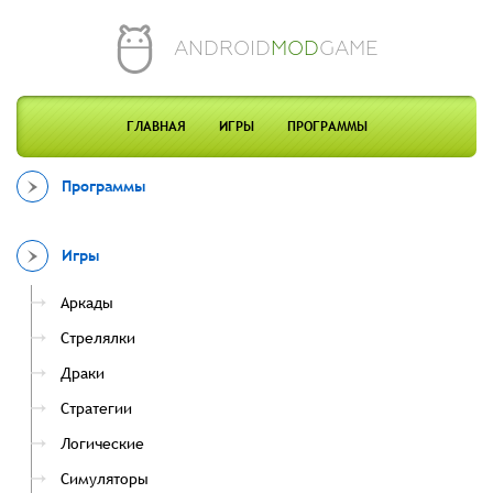
ANDROID
MOD
GAME
ГЛАВНАЯ
ИГРЫ
ПРОГРАММЫ
Программы
Игры
Аркады
Стрелялки
Драки
Стратегии
Логические
Симуляторы