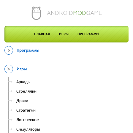
ANDROID
MOD
GAME
ГЛАВНАЯ
ИГРЫ
ПРОГРАММЫ
Программы
Игры
Аркады
Стрелялки
Драки
Стратегии
Логические
Симуляторы