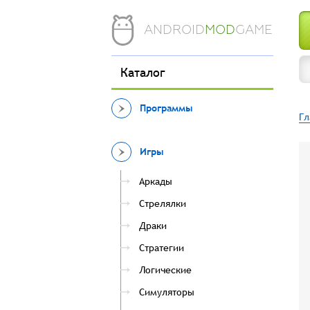
ANDROID
MOD
GAME
Каталог
Программы
Гл
Игры
Аркады
Стрелялки
Драки
Стратегии
Логические
Симуляторы