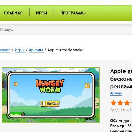
ГЛАВНАЯ
ИГРЫ
ПРОГРАММЫ
авная
/
Игры
/
Аркады
/ Apple greedy snake
Apple g
бескон
реклам
Аркады
Средняя: 4,9 
OC:
Андрои
Размер:
38
Версия пр