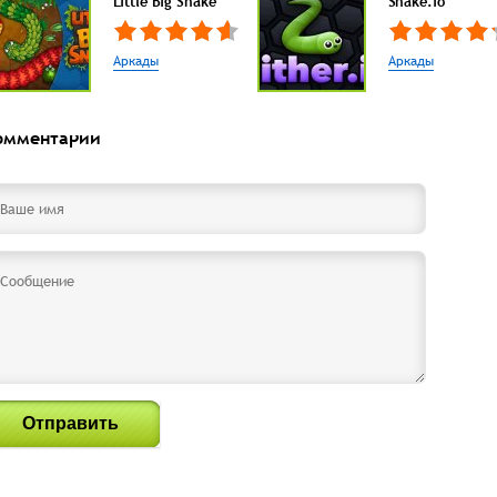
Little Big Snake
Snake.io
Аркады
Аркады
омментарии
Отправить