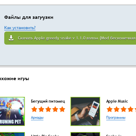
Файлы для загрузки
Как установить?
Скачать Apple greedy snake v 1.1.0 взлом (Mod бесконечна
охожие игры
Бегущий питомец
Apple Music
Аркады
Программы