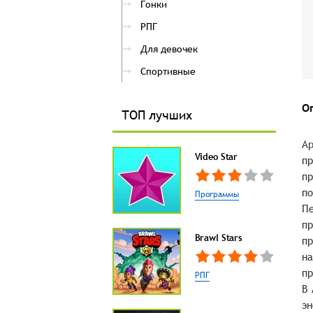
Гонки
РПГ
Для девочек
Спортивные
О
ТОП лучших
Ap
Video Star
пр
пр
по
Программы
Пе
пр
Brawl Stars
пр
на
пр
РПГ
В 
эн