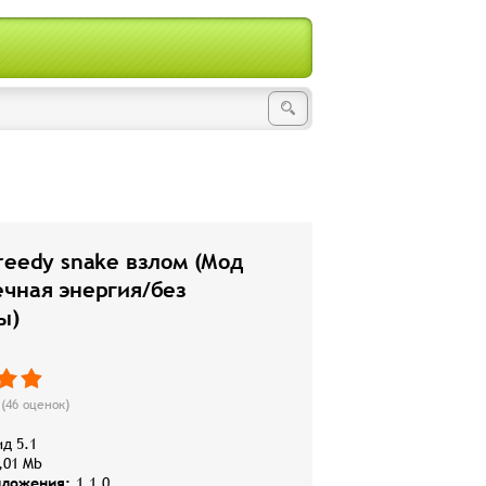
reedy snake взлом (Мод
ечная энергия/без
ы)
(
46
оценок)
д 5.1
,01 Mb
иложения:
1.1.0