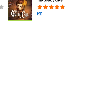
The Greedy Cave
РПГ