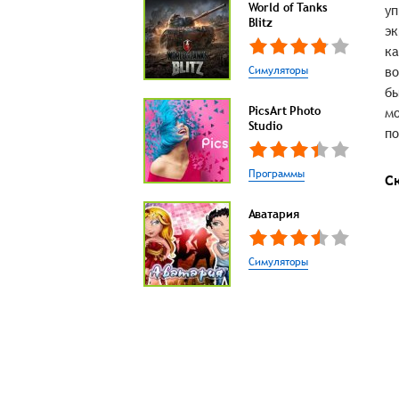
World of Tanks
уп
Blitz
эк
ка
Симуляторы
во
бы
PicsArt Photo
мо
Studio
по
Программы
С
Аватария
Симуляторы