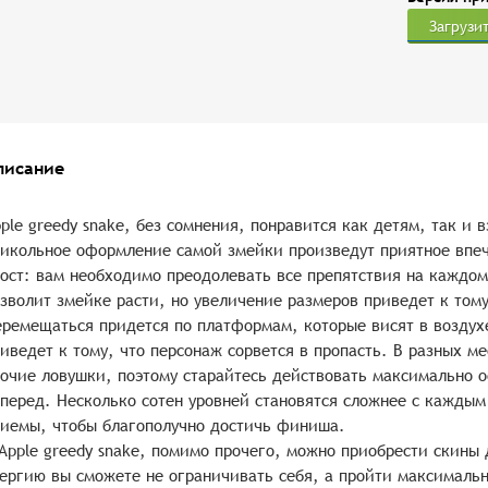
Загрузи
писание
ple greedy snake, без сомнения, понравится как детям, так и
икольное оформление самой змейки произведут приятное впеча
ост: вам необходимо преодолевать все препятствия на каждом
зволит змейке расти, но увеличение размеров приведет к тому
ремещаться придется по платформам, которые висят в возду
иведет к тому, что персонаж сорвется в пропасть. В разных м
очие ловушки, поэтому старайтесь действовать максимально о
перед. Несколько сотен уровней становятся сложнее с каждым
иемы, чтобы благополучно достичь финиша.
Apple greedy snake, помимо прочего, можно приобрести скины
ергию вы сможете не ограничивать себя, а пройти максимальн