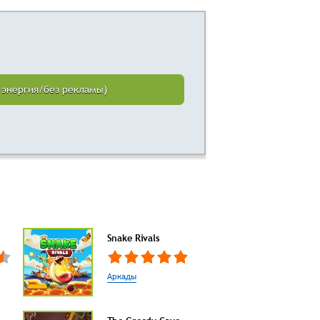
я энергия/без рекламы)
Snake Rivals
Аркады