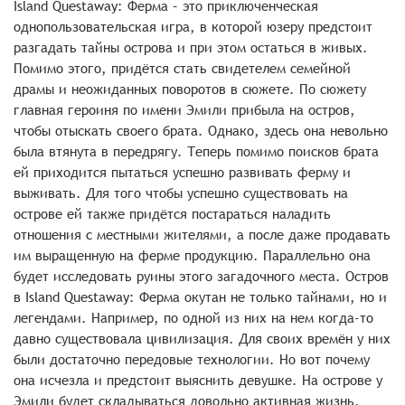
Island Questaway: Ферма – это приключенческая
однопользовательская игра, в которой юзеру предстоит
разгадать тайны острова и при этом остаться в живых.
Помимо этого, придётся стать свидетелем семейной
драмы и неожиданных поворотов в сюжете. По сюжету
главная героиня по имени Эмили прибыла на остров,
чтобы отыскать своего брата. Однако, здесь она невольно
была втянута в передрягу. Теперь помимо поисков брата
ей приходится пытаться успешно развивать ферму и
выживать. Для того чтобы успешно существовать на
острове ей также придётся постараться наладить
отношения с местными жителями, а после даже продавать
им выращенную на ферме продукцию. Параллельно она
будет исследовать руины этого загадочного места. Остров
в Island Questaway: Ферма окутан не только тайнами, но и
легендами. Например, по одной из них на нем когда-то
давно существовала цивилизация. Для своих времён у них
были достаточно передовые технологии. Но вот почему
она исчезла и предстоит выяснить девушке. На острове у
Эмили будет складываться довольно активная жизнь.