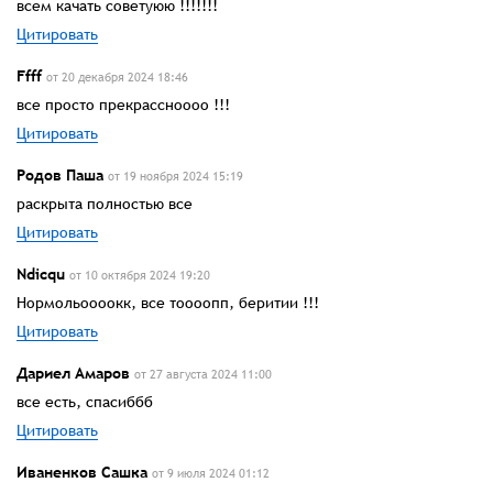
всем качать советуюю !!!!!!!
Цитировать
Ffff
от 20 декабря 2024 18:46
все просто прекрассноооо !!!
Цитировать
Родов Паша
от 19 ноября 2024 15:19
раскрыта полностью все
Цитировать
Ndicqu
от 10 октября 2024 19:20
Нормольоооокк, все тоооопп, беритии !!!
Цитировать
Дариел Амаров
от 27 августа 2024 11:00
все есть, спасиббб
Цитировать
Иваненков Сашка
от 9 июля 2024 01:12