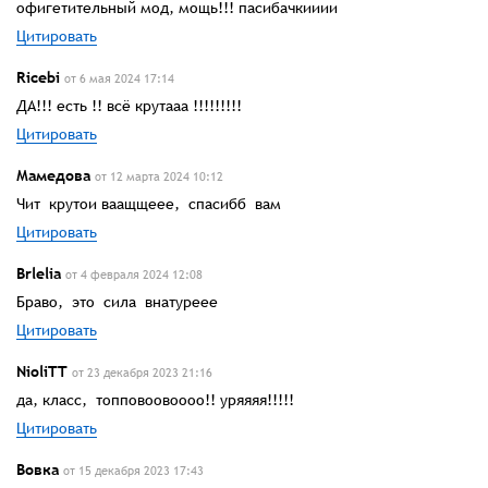
офигетительный мод, мощь!!! пасибачкииии
Цитировать
Ricebi
от 6 мая 2024 17:14
ДА!!! есть !! всё крутааа !!!!!!!!!
Цитировать
Мамедова
от 12 марта 2024 10:12
Чит крутои ваащщеее, спасибб вам
Цитировать
Brlelia
от 4 февраля 2024 12:08
Браво, это сила внатуреее
Цитировать
NioliTT
от 23 декабря 2023 21:16
да, класс, топповоовоооо!! уряяяя!!!!!
Цитировать
Вовка
от 15 декабря 2023 17:43