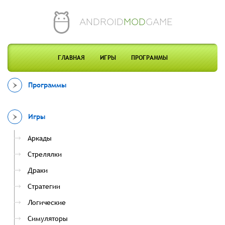
ANDROID
MOD
GAME
ГЛАВНАЯ
ИГРЫ
ПРОГРАММЫ
Программы
Игры
Аркады
Стрелялки
Драки
Стратегии
Логические
Симуляторы