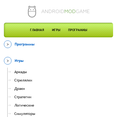
ANDROID
MOD
GAME
ГЛАВНАЯ
ИГРЫ
ПРОГРАММЫ
Программы
Игры
Аркады
Стрелялки
Драки
Стратегии
Логические
Симуляторы