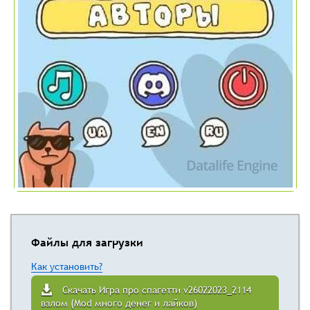
Файлы для загрузки
Как установить?
Скачать Игра про спагетти v26022023_2114
взлом (Mod много денег и лайков)