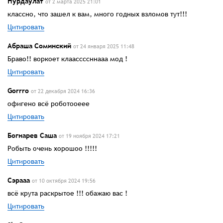
Нурдаулат
от 2 марта 2025 21:01
классно, что зашел к вам, много годных взломов тут!!!
Цитировать
Абраша Соминский
от 24 января 2025 11:48
Браво!! воркоет клаассссннааа мод !
Цитировать
Gorrro
от 22 декабря 2024 16:36
офигено всё роботооеее
Цитировать
Богнарев Саша
от 19 ноября 2024 17:21
Робыть очень хорошоо !!!!!
Цитировать
Сэрааа
от 10 октября 2024 19:56
всё крута раскрытое !!! обажаю вас !
Цитировать