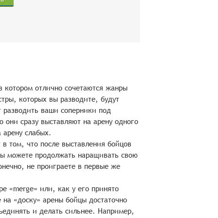
 в котором отлично сочетаются жанры
стры, которых вы разводите, будут
т разводить ваши соперники под
о они сразу выставляют на арену одного
 арену слабых.
 в том, что после выставления бойцов
 вы можете продолжать наращивать свою
онечно, не проиграете в первые же
ре «merge» или, как у его принято
 на «доску» арены бойцы достаточно
ъединять и делать сильнее. Например,