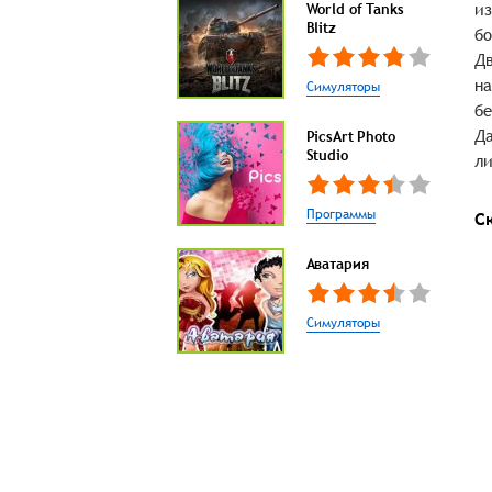
из
World of Tanks
Blitz
бо
Дв
на
Симуляторы
бе
Да
PicsArt Photo
Studio
ли
Программы
С
Аватария
Симуляторы