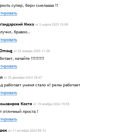
ркить супер, бери смелаааа !!
тировать
гандарский Миха
от 3 марта 2025 15:09
лучил, бравоо..
тировать
-Omaug
от 25 января 2025 11:39
ботает, качайте !!!!!!!!!
тировать
an
от 25 декабря 2024 18:47
д работает уменя стало к! релы работает
тировать
омавиров Костя
от 19 ноября 2024 19:55
т отличный проста !
тировать
рок
от 11 октября 2024 09:12