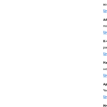
во
Ци
Ай
по
Ци
К
ра
Ци
H
мо
Ци
Ар
Чи
Ци
Иг