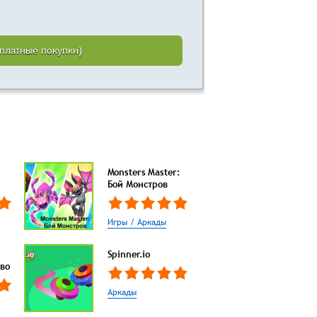
сплатные покупки)
Monsters Master:
Бой Монстров
Игры / Аркады
Spinner.io
во
Аркады