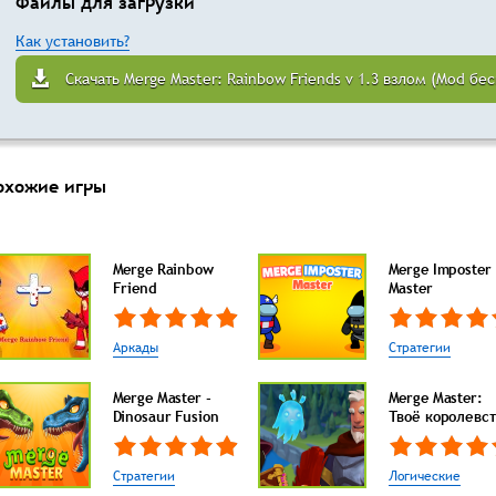
Файлы для загрузки
Как установить?
Скачать Merge Master: Rainbow Friends v 1.3 взлом (Mod бе
охожие игры
Merge Rainbow
Merge Imposter
Friend
Master
Аркады
Стратегии
Merge Master -
Merge Master:
Dinosaur Fusion
Твоё королевст
Стратегии
Логические