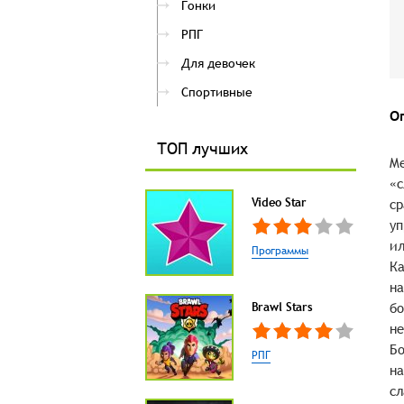
Гонки
РПГ
Для девочек
Спортивные
О
ТОП лучших
Me
«с
Video Star
ср
уп
ил
Программы
Ка
на
Brawl Stars
бо
не
Бо
РПГ
на
сл