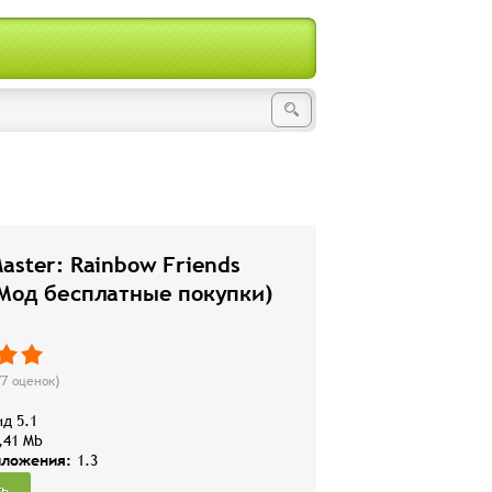
aster: Rainbow Friends
(Мод бесплатные покупки)
77
оценок)
д 5.1
,41 Mb
иложения:
1.3
ть