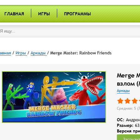
ГЛАВНАЯ
ИГРЫ
ПРОГРАММЫ
авная
/
Игры
/
Аркады
/ Merge Master: Rainbow Friends
Merge M
взлом 
Аркады
Средняя: 5 (
OC:
Андрои
Размер:
63
Версия пр
Загрузи