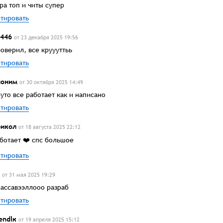
ра топ и читы супер
тировать
446
от 23 декабря 2025 19:56
оверил, все круууттьь
тировать
ноним
от 30 октября 2025 14:49
уто все работает как и написано
тировать
икол
от 18 августа 2025 22:12
ботает ❤️ спс большое
тировать
от 31 мая 2025 19:29
ассавээллооо разраб
тировать
endlк
от 19 апреля 2025 15:12