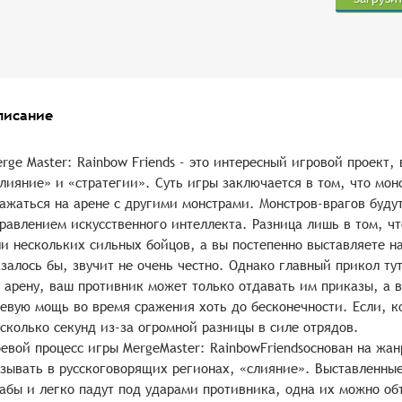
писание
rge Master: Rainbow Friends - это интересный игровой проект,
лияние» и «стратегии». Суть игры заключается в том, что мон
ажаться на арене с другими монстрами. Монстров-врагов буду
равлением искусственного интеллекта. Разница лишь в том, чт
и нескольких сильных бойцов, а вы постепенно выставляете на
залось бы, звучит не очень честно. Однако главный прикол тут
 арену, ваш противник может только отдавать им приказы, а
евую мощь во время сражения хоть до бесконечности. Если, к
сколько секунд из-за огромной разницы в силе отрядов.
евой процесс игры MergeMaster: RainbowFriendsоснован на жан
зывать в русскоговорящих регионах, «слияние». Выставленные
абы и легко падут под ударами противника, одна их можно об