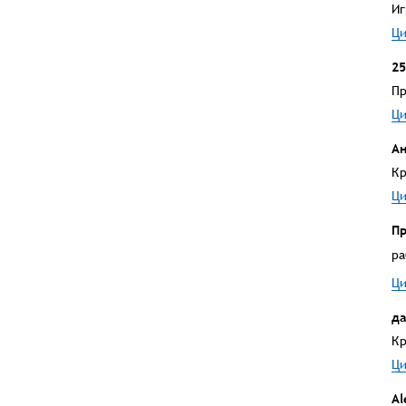
Иг
Ци
25
Пр
Ци
А
Кр
Ци
Пр
ра
Ци
да
Кр
Ци
Al