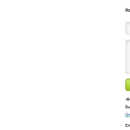
К
-0
Вы
Ци
Ст