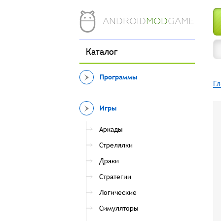
ANDROID
MOD
GAME
Каталог
Программы
Гл
Игры
Аркады
Стрелялки
Драки
Стратегии
Логические
Симуляторы