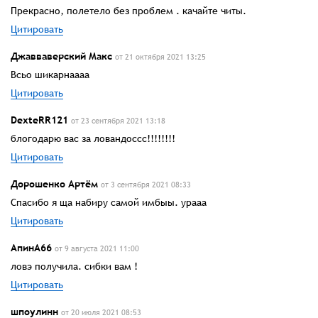
Прекрасно, полетело без проблем . качайте читы.
Цитировать
Джавваверский Макс
от 21 октября 2021 13:25
Всьо шикарнаааа
Цитировать
DexteRR121
от 23 сентября 2021 13:18
блогодарю вас за ловандоссс!!!!!!!!
Цитировать
Дорошенко Артём
от 3 сентября 2021 08:33
Спасибо я ща набиру самой имбыы. урааа
Цитировать
АпинА66
от 9 августа 2021 11:00
ловэ получила. сибки вам !
Цитировать
шпоулинн
от 20 июля 2021 08:53