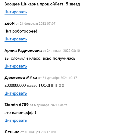
Воощее Шикарна процюййетт. 5 звезд
Цитировать
ZeoN
от 21 февраля 2022 07:07
Чит роботоооее!
Цитировать
Арина Радионовна
от 24 января 2022 08:10
вы сломили класс, всьо получилась
Цитировать
Данжонов МИха
от 24 декабря 2021 10:17
2000000000 лавэ. ТОООППП !!!!
Цитировать
Ziomin 6789
от 6 декабря 2021 08:29
это каиийффф !
Цитировать
Ленька
от 10 ноября 2021 10:03