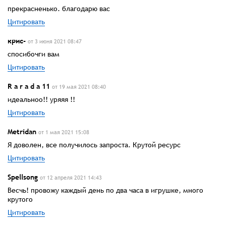
прекрасненько. благодарю вас
Цитировать
крис-
от 3 июня 2021 08:47
спосибочги вам
Цитировать
R a r a d a 11
от 19 мая 2021 08:40
идеальноо!! уряяя !!
Цитировать
Metridan
от 1 мая 2021 15:08
Я доволен, все получилось запроста. Крутой ресурс
Цитировать
Spellsong
от 12 апреля 2021 14:43
Весчь! провожу каждый день по два часа в игрушке, много
крутого
Цитировать