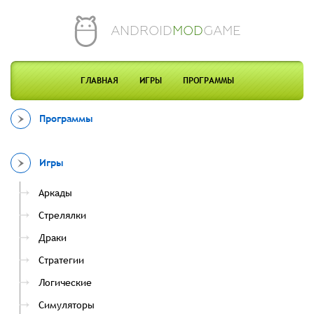
ANDROID
MOD
GAME
ГЛАВНАЯ
ИГРЫ
ПРОГРАММЫ
Программы
Игры
Аркады
Стрелялки
Драки
Стратегии
Логические
Симуляторы