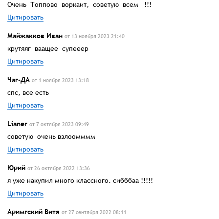
Очень Топпово воркаит, советую всем !!!
Цитировать
Майжакков Иван
от 13 ноября 2023 21:40
крутяяг ваащее супееер
Цитировать
Чаг-ДА
от 1 ноября 2023 13:18
спс, все есть
Цитировать
Lianer
от 7 октября 2023 09:49
советую очень взлоомммм
Цитировать
Юрий
от 26 октября 2022 13:36
я уже накупил много классного. сибббаа !!!!!
Цитировать
Аримгский Витя
от 27 сентября 2022 08:11