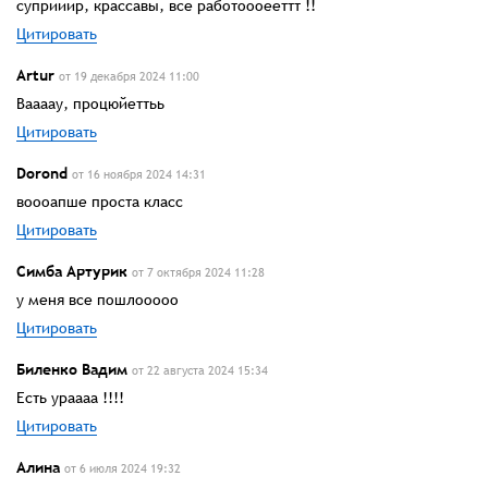
суприиир, крассавы, все работоооееттт !!
Цитировать
Artur
от 19 декабря 2024 11:00
Ваааау, процюйеттьь
Цитировать
Dorond
от 16 ноября 2024 14:31
воооапше проста класс
Цитировать
Симба Артурик
от 7 октября 2024 11:28
у меня все пошлооооо
Цитировать
Биленко Вадим
от 22 августа 2024 15:34
Есть ураааа !!!!
Цитировать
Алина
от 6 июля 2024 19:32