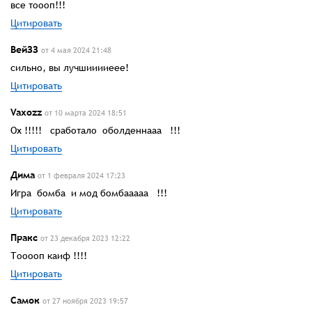
все тоооп!!!
Цитировать
ВейЗЗ
от 4 мая 2024 21:48
сильно, вы лучшииииеее!
Цитировать
Vaxozz
от 10 марта 2024 18:51
Ох !!!!! сработало оболденнааа !!!
Цитировать
Дима
от 1 февраля 2024 17:23
Игра бомба и мод бомбааааа !!!
Цитировать
Пракс
от 23 декабря 2023 12:22
Тооооп каиф !!!!
Цитировать
Самок
от 27 ноября 2023 19:57