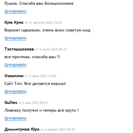
Пушка. Спасиба вам большооооеее
Цитировать
Крю Крис
от 31 августа 2022 13:25
Воркоет идеально. очень всем советую мод
Цитировать
Такташшооовв
от 4 июля 2022 06:31
все прочткаа. спасиба вам !!
Цитировать
Фэээллии
от 1 июня 2022 14:29
Сайт Топ. Все делается нормал
Цитировать
Gullies
от 2 мая 2022 05:51
Ловежку получил и теперь всё круто !
Цитировать
Диммитриев Юра
от 4 апреля 2022 05:09