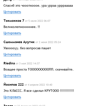
Спасиб это чоооткооое. ура урраа урррааааа
Цитировать
Токмокков 7
от 5 июля 2022 06:07
Великолепноииииее. !!
Цитировать
Сшоммаиев Арутик
от 2 июня 2022 05:24
Увооооуу. без вопросав пашет
Цитировать
Riedina
от 3 мая 2022 14:37
Воащее проста ТОООООООООПП. скачивайте.
Цитировать
Йосипов 222
от 4 апреля 2022 10:40
Это КЛАССС. Я все сделал КРУТООО !!!!!!!!!!!!
Цитировать
Зелля