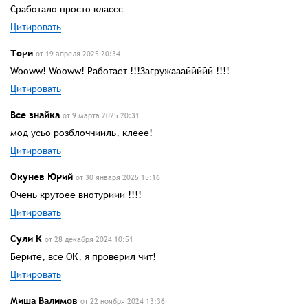
Сработало просто классс
Цитировать
Тори
от 19 апреля 2025 20:34
Wooww! Wooww! Работает !!!Загружаааййййй !!!!
Цитировать
Все знайка
от 9 марта 2025 20:31
мод усьо розблоччииль, клеее!
Цитировать
Окунев Юрий
от 30 января 2025 15:16
Очень крутоее внотуриии !!!!
Цитировать
Сули К
от 28 декабря 2024 10:51
Берите, все ОК, я проверил чит!
Цитировать
Миша Валимов
от 22 ноября 2024 13:36