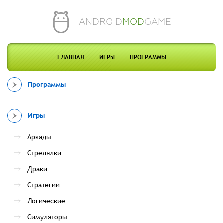
ANDROID
MOD
GAME
ГЛАВНАЯ
ИГРЫ
ПРОГРАММЫ
Программы
Игры
Аркады
Стрелялки
Драки
Стратегии
Логические
Симуляторы