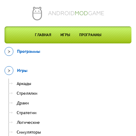
ANDROID
MOD
GAME
ГЛАВНАЯ
ИГРЫ
ПРОГРАММЫ
Программы
Игры
Аркады
Стрелялки
Драки
Стратегии
Логические
Симуляторы