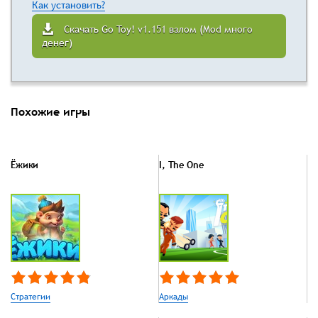
Как установить?
Скачать Go Toy! v1.151 взлом (Mod много
денег)
Похожие игры
Ёжики
I, The One
Стратегии
Аркады