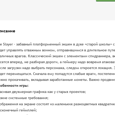
писание
le Slayer – забавный платформенный экшен в духе «старой школы»
дет управлять отважным воином, отправившимся в длительное путе
зличных врагов. Классический экшен с элементами спидраннера, ве
сется вперед, не разбирая дороги, а геймеру надо вовремя атаковат
сле загрузки надо выбрать персонажа, следом откроется локация. 
дет перемещаться. Сначала ему попадутся слабые враги, постепенн
жно прокачивать, вкладывая заработанные монеты. Важно продвин
обенности игры:
асивая двухмерная графика как у старых проектов;
зкие системные требования;
ображения на экране состоят из маленьких разноцветных квадратик
сконечный геймплей;