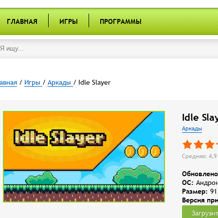
ГЛАВНАЯ
ИГРЫ
ПРОГРАММЫ
авная
/
Игры
/
Аркады
/ Idle Slayer
Idle Sl
Аркады
Средняя: 4,9 
Обновлено
OC:
Андрои
Размер:
91
Версия пр
Загрузи