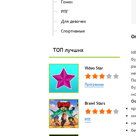
Гонки
РПГ
Для девочек
Спортивные
О
ТОП лучших
Id
бу
ра
Video Star
не
По
Программы
бу
мо
Ос
Brawl Stars
кр
ни
РПГ
из
бе