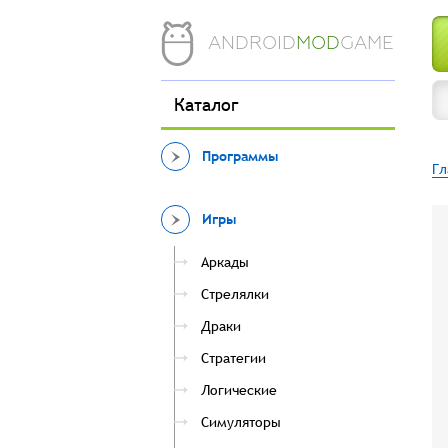
ANDROID
MOD
GAME
Каталог
Программы
Гл
Игры
Аркады
Стрелялки
Драки
Стратегии
Логические
Симуляторы