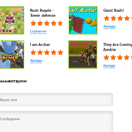
Rush Royale -
Giant Rush!
Tower defense
Аркады
Стратегии
I am Archer
They Are Comin
Zombie
Аркады
Аркады
омментарии