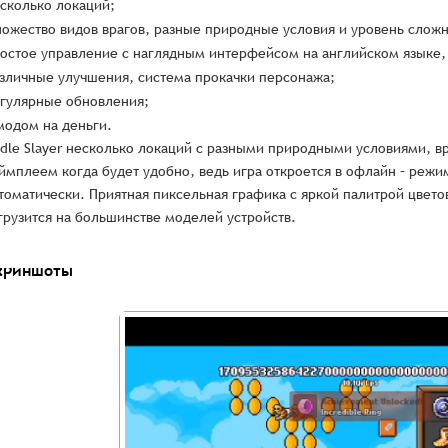
сколько локаций;
ожество видов врагов, разные природные условия и уровень сложн
остое управление с наглядным интерфейсом на английском языке, 
зличные улучшения, система прокачки персонажа;
гулярные обновления;
модом на деньги.
Idle Slayer несколько локаций с разными природными условиями, в
ймплеем когда будет удобно, ведь игра откроется в офлайн – режи
томатически. Приятная пиксельная графика с яркой палитрой цвет
грузится на большинстве моделей устройств.
криншоты