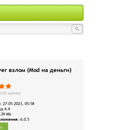
ayer взлом (Mod на деньги)
(
122
оценок)
:
27-05-2023, 05:58
д 4.4
,39 Mb
иложения:
6.0.5
ть