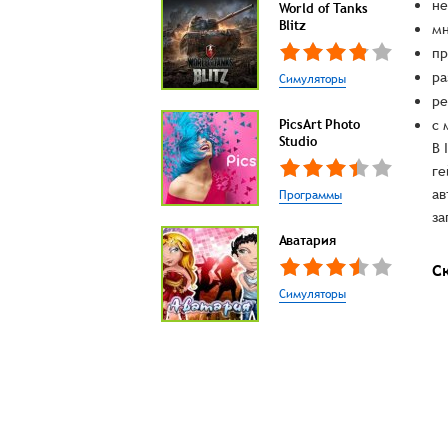
не
World of Tanks
Blitz
мн
пр
ра
Симуляторы
ре
PicsArt Photo
с 
Studio
В 
ге
ав
Программы
за
Аватария
С
Симуляторы