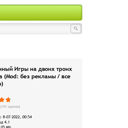
нный Игры на двоих троих
а (Mod: без рекламы / все
о)
(
141
оценок)
:
8-07-2022, 00:54
д 4.1
,05 Mb