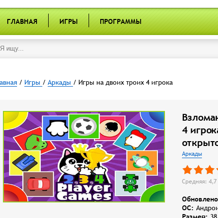
ГЛАВНАЯ
ИГРЫ
ПРОГРАММЫ
авная
/
Игры
/
Аркады
/ Игры на двоих троих 4 игрока
Взлома
4 игрок
открыт
Аркады
Средняя: 4,7 
Обновлено
OC:
Андрои
Размер:
38