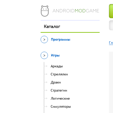
ANDROID
MOD
GAME
Каталог
Программы
Гл
Игры
Аркады
Стрелялки
Драки
Стратегии
Логические
Симуляторы