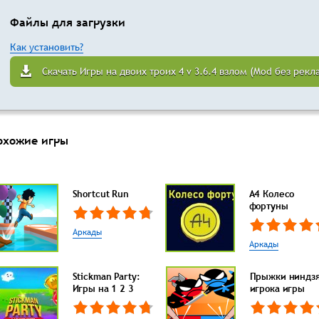
Файлы для загрузки
Как установить?
Скачать Игры на двоих троих 4 v 3.6.4 взлом (Mod без рекл
охожие игры
Shortcut Run
А4 Колесо
фортуны
Аркады
Аркады
Stickman Party:
Прыжки ниндзя
Игры на 1 2 3
игрока игры