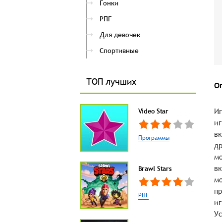
Гонки
РПГ
Для девочек
Спортивные
ТОП лучших
О
Иг
Video Star
иг
вк
Программы
др
мо
вк
Brawl Stars
мо
пр
РПГ
иг
Ус