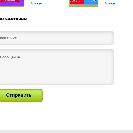
Аркады
Аркады
омментарии
Отправить