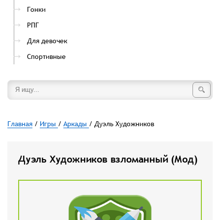
Гонки
РПГ
Для девочек
Спортивные
Главная
/
Игры
/
Аркады
/ Дуэль Художников
Дуэль Художников взломанный (Мод)