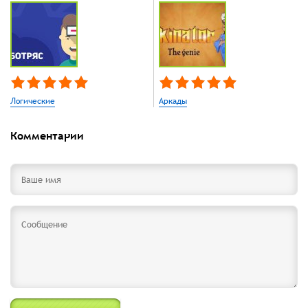
Логические
Аркады
Комментарии