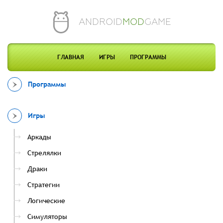
ANDROID
MOD
GAME
ГЛАВНАЯ
ИГРЫ
ПРОГРАММЫ
Программы
Игры
Аркады
Стрелялки
Драки
Стратегии
Логические
Симуляторы