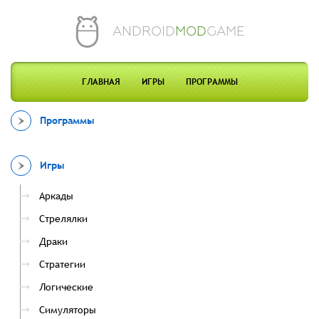
ANDROID
MOD
GAME
ГЛАВНАЯ
ИГРЫ
ПРОГРАММЫ
Программы
Игры
Аркады
Стрелялки
Драки
Стратегии
Логические
Симуляторы