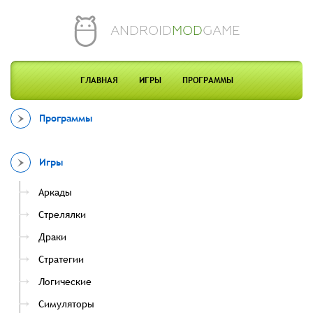
ANDROID
MOD
GAME
ГЛАВНАЯ
ИГРЫ
ПРОГРАММЫ
Программы
Игры
Аркады
Стрелялки
Драки
Стратегии
Логические
Симуляторы