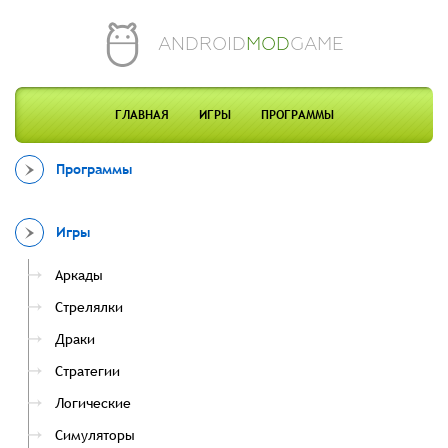
ANDROID
MOD
GAME
ГЛАВНАЯ
ИГРЫ
ПРОГРАММЫ
Программы
Игры
Аркады
Стрелялки
Драки
Стратегии
Логические
Симуляторы