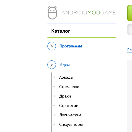
ANDROID
MOD
GAME
Каталог
Программы
Гл
Игры
Аркады
Стрелялки
Драки
Стратегии
Логические
Симуляторы