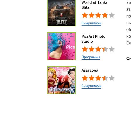
хи
World of Tanks
Blitz
эт
по
вы
Симуляторы
об
ко
PicsArt Photo
Studio
Еж
Программы
С
Аватария
Симуляторы