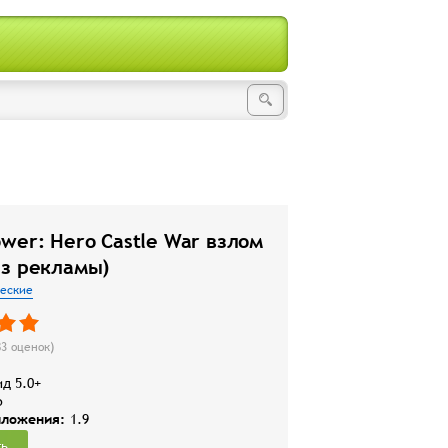
wer: Hero Castle War взлом
ез рекламы)
ческие
83
оценок)
д 5.0+
b
иложения:
1.9
ть