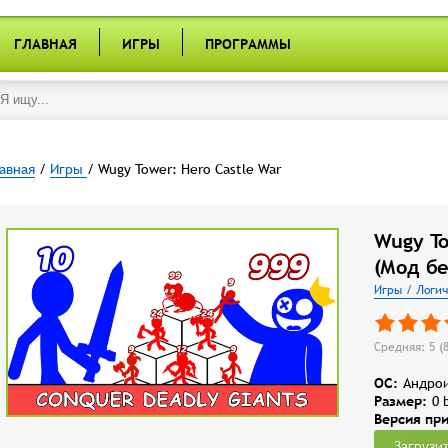
ГЛАВНАЯ
ИГРЫ
ПРОГРАММЫ
авная
/
Игры
/ Wugy Tower: Hero Castle War
Wugy To
(Мод б
Игры / Логи
Средняя: 5 (
OC:
Андрои
Размер:
0 
Версия пр
Загрузи