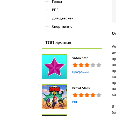
Гонки
РПГ
Для девочек
Спортивные
О
ТОП лучших
Wu
ле
Video Star
пр
во
пр
Программы
ко
пр
Brawl Stars
по
ка
РПГ
В 
бо